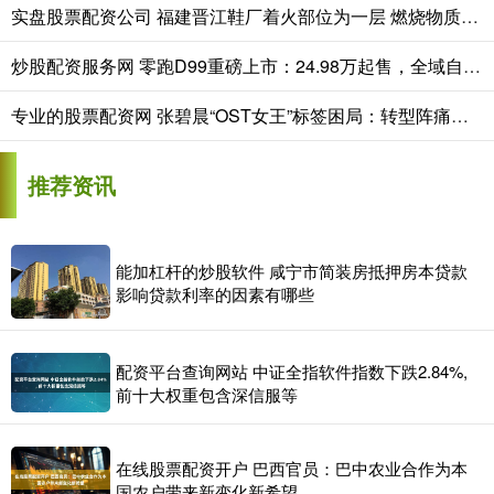
实盘股票配资公司 福建晋江鞋厂着火部位为一层 燃烧物质为鞋材 易燃蔓延快
炒股配资服务网 零跑D99重磅上市：24.98万起售，全域自研打造宜商宜家全能旗舰MPV
专业的股票配资网 张碧晨“OST女王”标签困局：转型阵痛遇冷，为何观众不买账?
推荐资讯
能加杠杆的炒股软件 咸宁市简装房抵押房本贷款
影响贷款利率的因素有哪些
配资平台查询网站 中证全指软件指数下跌2.84%,
前十大权重包含深信服等
在线股票配资开户 巴西官员：巴中农业合作为本
国农户带来新变化新希望