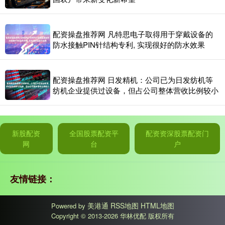
配资操盘推荐网 凡特思电子取得用于穿戴设备的
防水接触PIN针结构专利, 实现很好的防水效果
配资操盘推荐网 日发精机：公司已为日发纺机等
纺机企业提供过设备，但占公司整体营收比例较小
新股配资
全国股票配资平
配资资深股票配资门
网
台
户
友情链接：
美港通
RSS地图
HTML地图
Powered by
Copyright
© 2013-2026 华林优配 版权所有