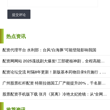
提交评论
热点资讯
配资代理平台 水利部：台风“白海豚”可能登陆影响我国
配资网网站 2025谍战剧大爆发! 三部硬核神剧，全程高能不敢眨眼
配资论坛交流 时隔8年更新！新版基本药物目录9月施行，调整释放了哪些信号
广州股票杠杆配资 特斯拉德国工厂产能提升20%，千名新员工备战Model Y扩产
股票配资手机版下载 张月《莫离》冷艳太妃抢镜：从“全网公敌林有有”到浪姐野心家
推荐资讯