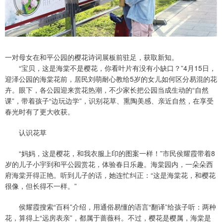
一对母女在和平公园的樱花诗词展板前驻足，获取新知。
“宝贝，这是海棠不是樱花，你看叶片有没有小缺口？”4月15日，
迎泽公园的海棠花前，居民刘萌耐心教给5岁的女儿如何区分易混的花
卉。眼下，各公园迎来赏花热潮，不少家长把公园当成生动的“自然
课”，带着孩子“边玩边学”，识别花草、熏陶美感、亲近自然，在享受
春光时有了更大收获。
认识花草
“妈妈，这是樱花，和我衣服上印的图案一样！”市民侯耀霞带着8
岁的儿子小宇到和平公园赏花，体验春日乐趣。海棠园内，一朵朵西
府海棠开得正艳。听到儿子的话，她连忙纠正：“这是海棠花，和樱花
很像，但长得不一样。”
侯耀霞搜索“百科”介绍，用通俗易懂的语言“翻译”给孩子听：两种
花，算得上“远房表亲”，都属于蔷薇科。不过，樱花是樱属，海棠是