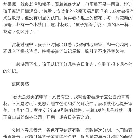
苹果属，就像老虎和狮子，看着都像大猫，但压根不是一回事。她让
孩子离近仔细观察，“你看，海棠花的花瓣顶端是圆润的，或者微微有
点波浪形，但没有明显的缺口。你再看衣服上的樱花，每一片花瓣的
顶端，都有一个小缺口，这叫‘花缺’。”孩子拍着手说：“真的不一样，
我这下会区分了。”
赏花过程中，孩子不时提出疑惑，妈妈耐心解答。和平公园内，
还设立了樱花诗词、晚樱鉴赏等知识展板，吸引了不少游客关注。
一趟游园下来，孩子认识了好几种春日花卉，学到了很多课本外
的知识。
熏陶美感
“春天是最美的季节，只要有空，我就会带着孩子去公园踏青赏
花。不只是游玩，更想让他在色彩绚烂的环境中，潜移默化地提升审
美。”4月14日，家住安宁街89号院的赵静，带着6岁的儿子默默走进
玉泉山城郊森林公园，开启一场春日美育之旅。
公园内春意盎然，各色花草错落有致，景致层次分明。他们沿着
步道漫步，赵静引导孩子留意缤纷色彩，欣赏繁花与枝叶相映的自然