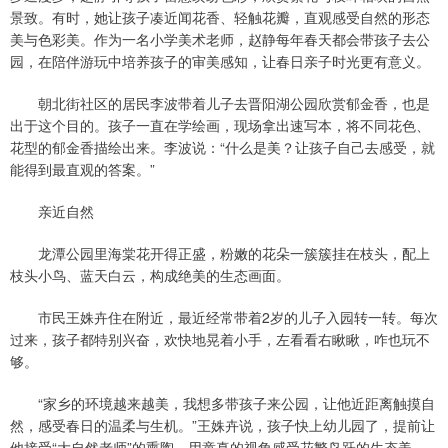
景致。有时，她让孩子凑近闻花香、轻触花瓣，直观感受自然的形态
美与色彩美。作为一名小学美术老师，赵静每年春天都会带孩子去公
园，在陪伴游玩中培养孩子的审美感知，让春日亲子时光更有意义。
朝北街社区的居民李波带着儿子去晋阳湖公园欣赏郁金香，也是
出于这个目的。孩子一直在学绘画，现场拿出速写本，将不同花色、
花型的郁金香描绘出来。李波说：“什么是美？让孩子自己去感受，就
能得到最直观的答案。”
亲近自然
龙潭公园里海棠花开得正盛，粉嫩的花朵一簇簇挂在枝头，配上
枝头小鸟、蓝天白云，构成绝美的生态画面。
市民王姝卉住在附近，最近经常带着2岁的儿子入园转一转。每次
过来，孩子都特别兴奋，欢快地晃着小手，左看看右瞅瞅，咋也玩不
够。
“家乡的环境越来越美，我想多带孩子来公园，让他近距离触摸自
然，感受春日的温柔与生机。”王姝卉说，孩子快上幼儿园了，提前让
他接受“大自然老师”的熏陶，用童真的视角感受花繁鸟跃的生态美。