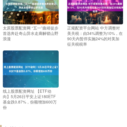
太原股票配资网 “五一”曲靖徒步
正规配资平台网站 中方调整对
首选奔赴奇山异水走廊解锁山野
美关税：由34%调整为10%，在
浪漫
90天内暂停实施24%的对美加
征关税税率
线上股票配资网址 【ETF动
向】5月26日平安上证180ETF
基金跌0.87%，份额增加600万
份